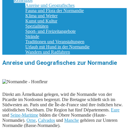
Reisetipps
Anreise und Geografisches
Fauna und Flora der Normandie
Klima und Wetter
Kunst und Kultur
Spezialitäten
Sport- und Freizeitangebote
Strände
Traditionen und Veranstaltungen
Urlaub mit Hund in der Normandie
Wandern und Radfahren
Anreise und Geografisches zur Normandie
Direkt am Ärmelkanal gelegen, wird die Normandie von der
Picardie im Nordosten begrenzt. Die Bretagne schließt sich im
Südwesten an. Paris und die Île-de-France sind ihre östlichen bzw.
südöstlichen Nachbarn. Die Region hat fünf Départements.
Eure
und
Seine-Maritime
bilden die Obere Normandie (Haute-
Normandie).
Orne
,
Calvados
und
Manche
gehören zur Unteren
Normandie (Basse-Normandie).