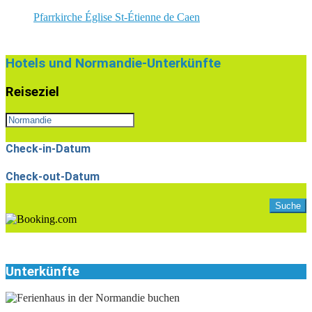
Pfarrkirche Église St-Étienne de Caen
2023-
03-
Hotels und Normandie-Unterkünfte
03
Reiseziel
Check-in-Datum
Check-out-Datum
Unterkünfte