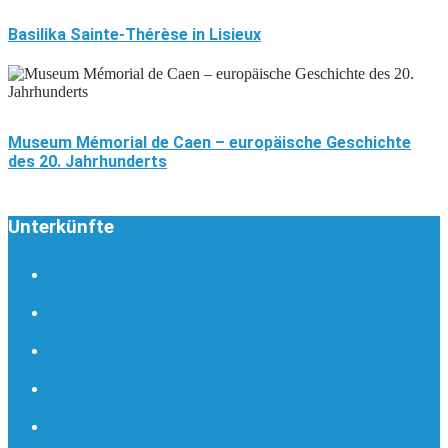
Basilika Sainte-Thérèse in Lisieux
Museum Mémorial de Caen – europäische Geschichte
des 20. Jahrhunderts
Unterkünfte
Alle Ferienhäuser in der Normandie
Hotels und Pensionen in der Normandie
Top bewertete Normandie Ferienhäuser
XXL Ferienhaus für 8 Personen +
Ferienhäuser für Urlaub mit Hund