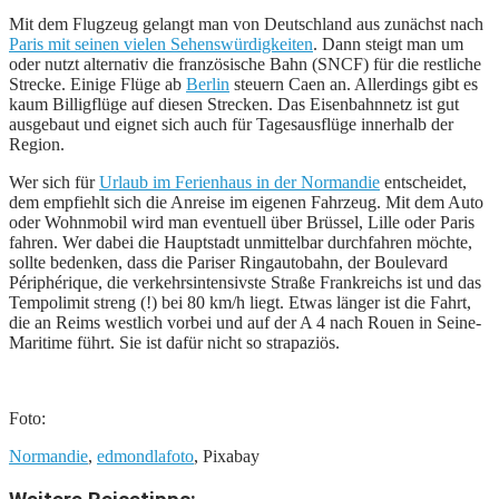
Mit dem Flugzeug gelangt man von Deutschland aus zunächst nach
Paris mit seinen vielen Sehenswürdigkeiten
. Dann steigt man um
oder nutzt alternativ die französische Bahn (SNCF) für die restliche
Strecke. Einige Flüge ab
Berlin
steuern Caen an. Allerdings gibt es
kaum Billigflüge auf diesen Strecken. Das Eisenbahnnetz ist gut
ausgebaut und eignet sich auch für Tagesausflüge innerhalb der
Region.
Wer sich für
Urlaub im Ferienhaus in der Normandie
entscheidet,
dem empfiehlt sich die Anreise im eigenen Fahrzeug. Mit dem Auto
oder Wohnmobil wird man eventuell über Brüssel, Lille oder Paris
fahren. Wer dabei die Hauptstadt unmittelbar durchfahren möchte,
sollte bedenken, dass die Pariser Ringautobahn, der Boulevard
Périphérique, die verkehrsintensivste Straße Frankreichs ist und das
Tempolimit streng (!) bei 80 km/h liegt. Etwas länger ist die Fahrt,
die an Reims westlich vorbei und auf der A 4 nach Rouen in Seine-
Maritime führt. Sie ist dafür nicht so strapaziös.
Foto:
Normandie
,
edmondlafoto
, Pixabay