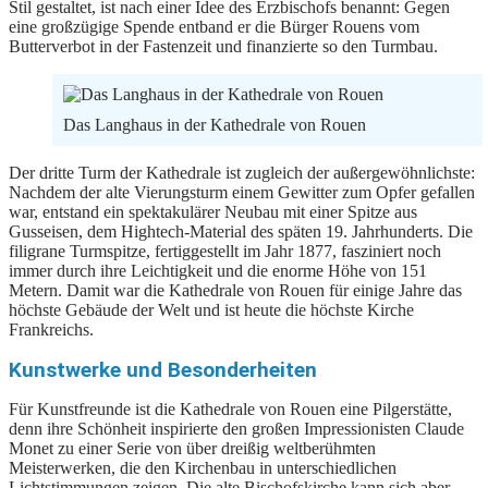
Stil gestaltet, ist nach einer Idee des Erzbischofs benannt: Gegen
eine großzügige Spende entband er die Bürger Rouens vom
Butterverbot in der Fastenzeit und finanzierte so den Turmbau.
Das Langhaus in der Kathedrale von Rouen
Der dritte Turm der Kathedrale ist zugleich der außergewöhnlichste:
Nachdem der alte Vierungsturm einem Gewitter zum Opfer gefallen
war, entstand ein spektakulärer Neubau mit einer Spitze aus
Gusseisen, dem Hightech-Material des späten 19. Jahrhunderts. Die
filigrane Turmspitze, fertiggestellt im Jahr 1877, fasziniert noch
immer durch ihre Leichtigkeit und die enorme Höhe von 151
Metern. Damit war die Kathedrale von Rouen für einige Jahre das
höchste Gebäude der Welt und ist heute die höchste Kirche
Frankreichs.
Kunstwerke und Besonderheiten
Für Kunstfreunde ist die Kathedrale von Rouen eine Pilgerstätte,
denn ihre Schönheit inspirierte den großen Impressionisten Claude
Monet zu einer Serie von über dreißig weltberühmten
Meisterwerken, die den Kirchenbau in unterschiedlichen
Lichtstimmungen zeigen. Die alte Bischofskirche kann sich aber