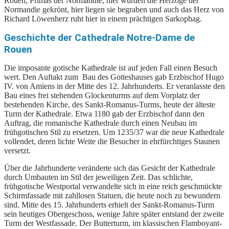
Rouen, Primas der Normandie, hier wurden die Herzöge der
Normandie gekrönt, hier liegen sie begraben und auch das Herz von
Richard Löwenherz ruht hier in einem prächtigen Sarkophag.
Geschichte der Cathedrale Notre-Dame de
Rouen
Die imposante gotische Kathedrale ist auf jeden Fall einen Besuch
wert. Den Auftakt zum Bau des Gotteshauses gab Erzbischof Hugo
IV. von Amiens in der Mitte des 12. Jahrhunderts. Er veranlasste den
Bau eines frei stehenden Glockenturms auf dem Vorplatz der
bestehenden Kirche, des Sankt-Romanus-Turms, heute der älteste
Turm der Kathedrale. Etwa 1180 gab der Erzbischof dann den
Auftrag, die romanische Kathedrale durch einen Neubau im
frühgotischen Stil zu ersetzen. Um 1235/37 war die neue Kathedrale
vollendet, deren lichte Weite die Besucher in ehrfürchtiges Staunen
versetzt.
Über die Jahrhunderte veränderte sich das Gesicht der Kathedrale
durch Umbauten im Stil der jeweiligen Zeit. Das schlichte,
frühgotische Westportal verwandelte sich in eine reich geschmückte
Schirmfassade mit zahllosen Statuen, die heute noch zu bewundern
sind. Mitte des 15. Jahrhunderts erhielt der Sankt-Romanus-Turm
sein heutiges Obergeschoss, wenige Jahre später entstand der zweite
Turm der Westfassade. Der Butterturm, im klassischen Flamboyant-