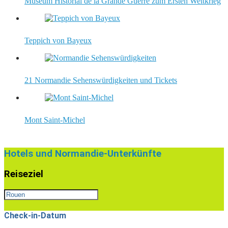
Museum Historial de la Grande Guerre zum Ersten Weltkrieg
Teppich von Bayeux
21 Normandie Sehenswürdigkeiten und Tickets
Mont Saint-Michel
2022-
02-
Hotels und Normandie-Unterkünfte
26
Reiseziel
Check-in-Datum