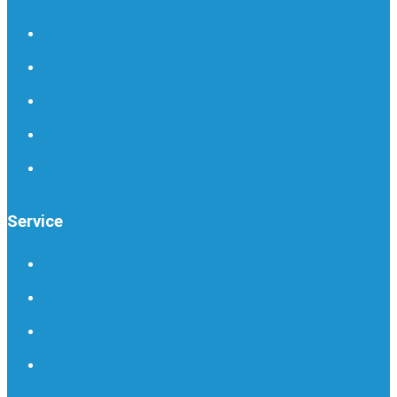
Alle Ferienhäuser in der Normandie
Hotels und Pensionen in der Normandie
Top bewertete Normandie Ferienhäuser
XXL Ferienhaus für 8 Personen +
Ferienhäuser für Urlaub mit Hund
Service
Datenschutzerklärung
Cookie-Richtlinie (EU)
Impressum und Disclaimer
Fotonachweis