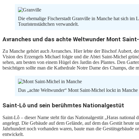
Die ehemalige Fischerstadt Granville in Manche hat sich im La
Touristenstädtchen verwandelt.
Avranches und das achte Weltwunder Mont Saint-
Zu Manche gehört auch Avranches. Hier lebte der Bischof Aubert, der s
Vision des Erzengels Michael folgte und die Abtei Saint-Michel gründ
sehen, am besten von einem Hügel des Jardin des Plantes. Den Garten s
besichtigen sollte man die Kathedrale Notre Dame des Champs, die mit
Das „achte Weltwunder“ Mont Saint-Michel lockt in Manche v
Saint-Lô und sein berühmtes Nationalgestüt
Saint-Lô – dieser Name steht für das Nationalgestüt „Haras national
angelegt. Die Gebäude auf dem Gelände, auf dem das Gestüt heute unt
Jahrhundert noch vorhanden waren, baute man die Gestütsgebäude ori
entwickelt.