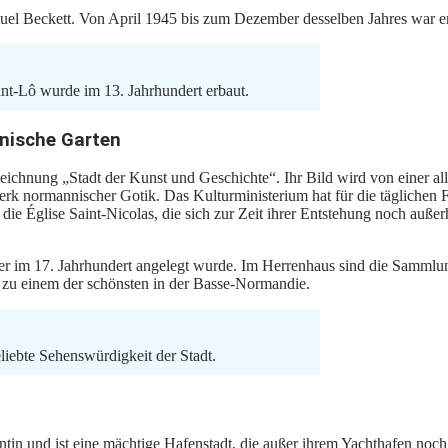
el Beckett. Von April 1945 bis zum Dezember desselben Jahres war er al
int-Lô wurde im 13. Jahrhundert erbaut.
nische Garten
Bezeichnung „Stadt der Kunst und Geschichte“. Ihr Bild wird von einer 
werk normannischer Gotik. Das Kulturministerium hat für die täglichen
die Église Saint-Nicolas, die sich zur Zeit ihrer Entstehung noch außer
er im 17. Jahrhundert angelegt wurde. Im Herrenhaus sind die Sammlu
 zu einem der schönsten in der Basse-Normandie.
liebte Sehenswürdigkeit der Stadt.
tin und ist eine mächtige Hafenstadt, die außer ihrem Yachthafen noch 