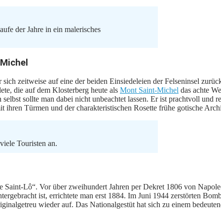
ufe der Jahre in ein malerisches
Michel
ich zeitweise auf eine der beiden Einsiedeleien der Felseninsel zurückz
ete, die auf dem Klosterberg heute als
Mont Saint-Michel
das achte We
elbst sollte man dabei nicht unbeachtet lassen. Er ist prachtvoll und 
 ihren Türmen und der charakteristischen Rosette frühe gotische Archi
iele Touristen an.
 de Saint-Lô“. Vor über zweihundert Jahren per Dekret 1806 von Napol
ergebracht ist, errichtete man erst 1884. Im Juni 1944 zerstörten Bom
ginalgetreu wieder auf. Das Nationalgestüt hat sich zu einem bedeute