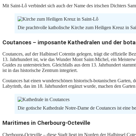
Mit Saint-Lô verbindet sich auch der Name des irischen Dichters Samu
Die prachtvolle katholische Kirche zum Heiligen Kreuz in Sa
Coutances – imposante Kathedralen und der bota
Coutances, auf der Halbinsel Cotentin gelegen, trägt die offizielle 
13. Jahrhundert ist, wie das Wunder Mont Saint-Michel, ein Meister
Guides zu unterstreichen. Gleichfalls aus dem 13. Jahrhundert stammt 
ist in das historische Zentrum integriert.
Coutances hat einen wunderschönen historisch-botanischen Garten, d
Labyrinth, das im 18. Jahrhundert ergänzt wurde, machen den Garten
Die gotische Kathedrale Notre-Dame de Coutances ist eine be
Maritimes in Cherbourg-Octeville
Cherbourg-Octeville – diese Stadt liegt im Norden der Halbinsel Coten