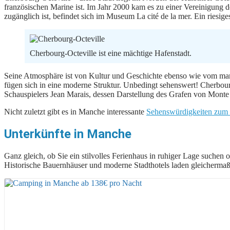
französischen Marine ist. Im Jahr 2000 kam es zu einer Vereinigung
zugänglich ist, befindet sich im Museum La cité de la mer. Ein riesig
Cherbourg-Octeville ist eine mächtige Hafenstadt.
Seine Atmosphäre ist von Kultur und Geschichte ebenso wie vom mar
fügen sich in eine moderne Struktur. Unbedingt sehenswert! Cherbourg
Schauspielers Jean Marais, dessen Darstellung des Grafen von Monte 
Nicht zuletzt gibt es in Manche interessante
Sehenswürdigkeiten zum
Unterkünfte in Manche
Ganz gleich, ob Sie ein stilvolles Ferienhaus in ruhiger Lage suchen
Historische Bauernhäuser und moderne Stadthotels laden gleichermaß